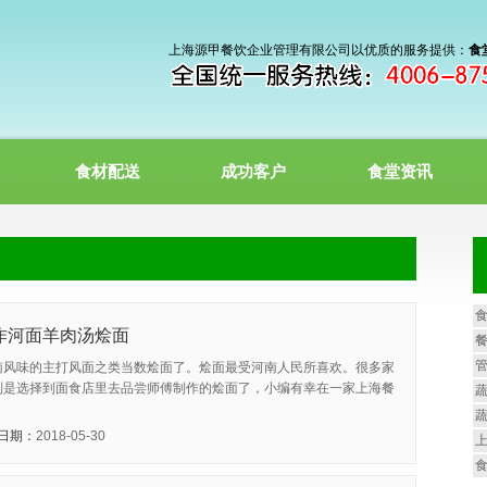
上海源甲餐饮企业管理有限公司以优质的服务提供：
食
食材配送
成功客户
食堂资讯
食
作河面羊肉汤烩面
餐
管
南风味的主打风面之类当数烩面了。烩面最受河南人民所喜欢。很多家
则是选择到面食店里去品尝师傅制作的烩面了，小编有幸在一家上海餐
蔬
蔬
日期：
2018-05-30
上
食