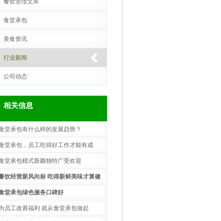
餐饮管理文库
食堂承包
美食资讯
行业新闻
公司动态
相关信息
食堂承包有什么样的发展趋势？
食堂承包，员工吃得好工作才能有成
！…
食堂承包模式新颖独特广受欢迎
餐饮经营新风向标 吃得新鲜美味才算健
…
食堂承包绿色服务口碑好
为员工改善福利 就从食堂承包做起